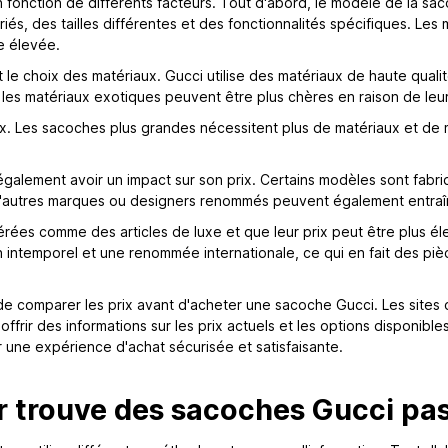
fonction de différents facteurs. Tout d'abord, le modèle de la saco
, des tailles différentes et des fonctionnalités spécifiques. Les 
e élevée.
t le choix des matériaux. Gucci utilise des matériaux de haute qualit
t les matériaux exotiques peuvent être plus chères en raison de leu
ix. Les sacoches plus grandes nécessitent plus de matériaux et de m
 également avoir un impact sur son prix. Certains modèles sont fabri
c d'autres marques ou designers renommés peuvent également entraî
dérées comme des articles de luxe et que leur prix peut être plus 
n intemporel et une renommée internationale, ce qui en fait des pi
 comparer les prix avant d'acheter une sacoche Gucci. Les sites of
frir des informations sur les prix actuels et les options disponibles.
 une expérience d'achat sécurisée et satisfaisante.
trouve des sacoches Gucci pas