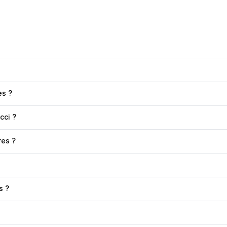
es ?
cci ?
res ?
s ?