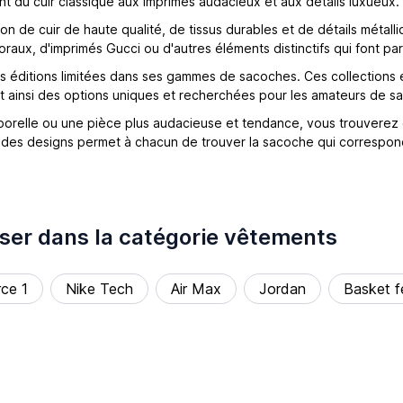
nt du cuir classique aux imprimés audacieux et aux détails luxueux.
son de cuir de haute qualité, de tissus durables et de détails méta
aux, d'imprimés Gucci ou d'autres éléments distinctifs qui font part
 éditions limitées dans ses gammes de sacoches. Ces collections ex
nt ainsi des options uniques et recherchées pour les amateurs de s
orelle ou une pièce plus audacieuse et tendance, vous trouverez
t des designs permet à chacun de trouver la sacoche qui correspon
sser dans la catégorie vêtements
rce 1
Nike Tech
Air Max
Jordan
Basket 