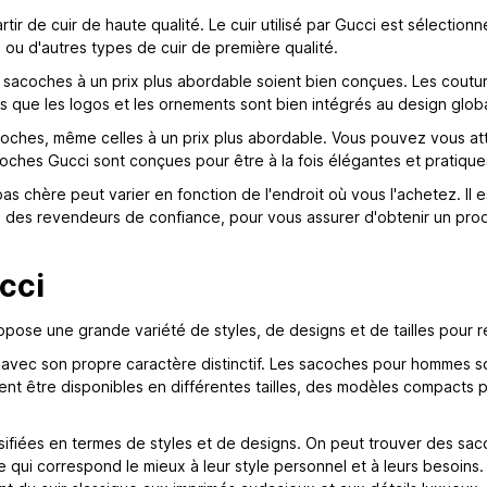
r de cuir de haute qualité. Le cuir utilisé par Gucci est sélectionn
e ou d'autres types de cuir de première qualité.
s sacoches à un prix plus abordable soient bien conçues. Les couture
tels que les logos et les ornements sont bien intégrés au design glob
acoches, même celles à un prix plus abordable. Vous pouvez vous a
coches Gucci sont conçues pour être à la fois élégantes et pratique
 pas chère peut varier en fonction de l'endroit où vous l'achetez. 
u des revendeurs de confiance, pour vous assurer d'obtenir un prod
cci
opose une grande variété de styles, de designs et de tailles pour
ec son propre caractère distinctif. Les sacoches pour hommes son
vent être disponibles en différentes tailles, des modèles compacts
ifiées en termes de styles et de designs. On peut trouver des sac
le qui correspond le mieux à leur style personnel et à leurs besoi