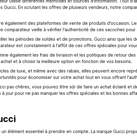
eur utilise différentes méthodes et sources d'information. Tout d'a
 Gucci. En scrutant les offres de plusieurs vendeurs, notre compara
plore également des plateformes de vente de produits d'occasion.
comparateur veille à vérifier l'authenticité de ces sacoches pour ga
ller les périodes de soldes et de promotions. Gucci ainsi que les d
rateur est constamment à l'affût de ces offres spéciales pour vou
ine également les frais de livraison et les politiques de retour des
achat et à choisir la meilleure option en fonction de vos besoins.
ticles de luxe, et même avec des rabais, elles peuvent encore repré
unités pour économiser sur votre achat tout en vous offrant l'authe
ci pas chères, vous pouvez être sûr de faire un achat éclairé et d
s à jour pour ne pas manquer les offres spéciales et les bonnes aff
ucci
 un élément essentiel à prendre en compte. La marque Gucci propo