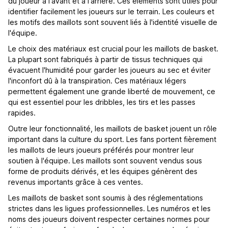
du joueur à l'avant et à l'arrière. Ces éléments sont utiles pour
identifier facilement les joueurs sur le terrain. Les couleurs et
les motifs des maillots sont souvent liés à l'identité visuelle de
l'équipe.
Le choix des matériaux est crucial pour les maillots de basket.
La plupart sont fabriqués à partir de tissus techniques qui
évacuent l'humidité pour garder les joueurs au sec et éviter
l'inconfort dû à la transpiration. Ces matériaux légers
permettent également une grande liberté de mouvement, ce
qui est essentiel pour les dribbles, les tirs et les passes
rapides.
Outre leur fonctionnalité, les maillots de basket jouent un rôle
important dans la culture du sport. Les fans portent fièrement
les maillots de leurs joueurs préférés pour montrer leur
soutien à l'équipe. Les maillots sont souvent vendus sous
forme de produits dérivés, et les équipes génèrent des
revenus importants grâce à ces ventes.
Les maillots de basket sont soumis à des réglementations
strictes dans les ligues professionnelles. Les numéros et les
noms des joueurs doivent respecter certaines normes pour