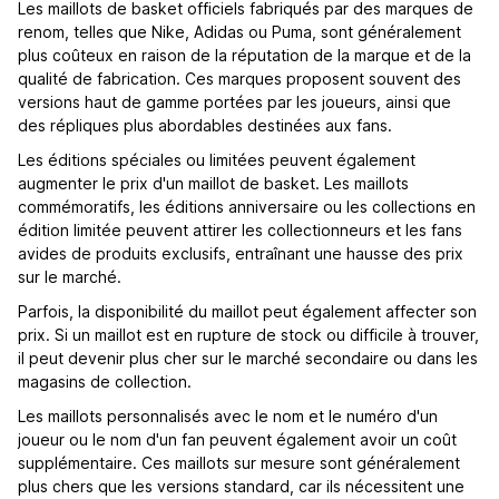
Les maillots de basket officiels fabriqués par des marques de
renom, telles que Nike, Adidas ou Puma, sont généralement
plus coûteux en raison de la réputation de la marque et de la
qualité de fabrication. Ces marques proposent souvent des
versions haut de gamme portées par les joueurs, ainsi que
des répliques plus abordables destinées aux fans.
Les éditions spéciales ou limitées peuvent également
augmenter le prix d'un maillot de basket. Les maillots
commémoratifs, les éditions anniversaire ou les collections en
édition limitée peuvent attirer les collectionneurs et les fans
avides de produits exclusifs, entraînant une hausse des prix
sur le marché.
Parfois, la disponibilité du maillot peut également affecter son
prix. Si un maillot est en rupture de stock ou difficile à trouver,
il peut devenir plus cher sur le marché secondaire ou dans les
magasins de collection.
Les maillots personnalisés avec le nom et le numéro d'un
joueur ou le nom d'un fan peuvent également avoir un coût
supplémentaire. Ces maillots sur mesure sont généralement
plus chers que les versions standard, car ils nécessitent une