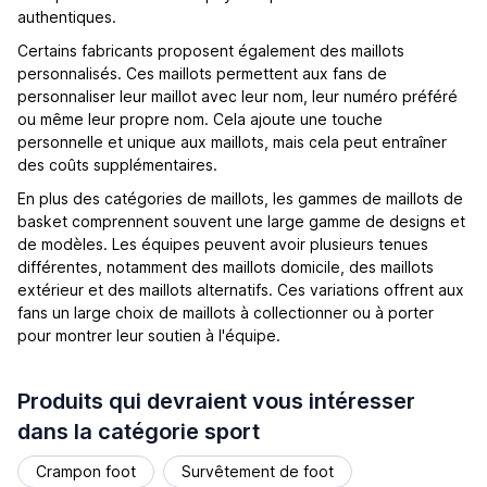
authentiques.
Certains fabricants proposent également des maillots
personnalisés. Ces maillots permettent aux fans de
personnaliser leur maillot avec leur nom, leur numéro préféré
ou même leur propre nom. Cela ajoute une touche
personnelle et unique aux maillots, mais cela peut entraîner
des coûts supplémentaires.
En plus des catégories de maillots, les gammes de maillots de
basket comprennent souvent une large gamme de designs et
de modèles. Les équipes peuvent avoir plusieurs tenues
différentes, notamment des maillots domicile, des maillots
extérieur et des maillots alternatifs. Ces variations offrent aux
fans un large choix de maillots à collectionner ou à porter
pour montrer leur soutien à l'équipe.
Produits qui devraient vous intéresser
dans la catégorie sport
Crampon foot
Survêtement de foot