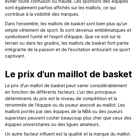
éviter toute confusion ou fraude. Les sponsors des équipes
sont également parfois affichés sur les maillots, ce qui
contribue à la visibilité des marques.
Dans l'ensemble, les maillots de basket sont bien plus qu'un
simple vêtement de sport. Ils sont devenus emblématiques et
symbolisent l'unité et l'esprit d'équipe. Que ce soit sur le
terrain ou dans les gradins, les maillots de basket font partie
intégrante de la passion et de l'excitation entourant ce sport
captivant.
Le prix d'un maillot de basket
Le prix d'un maillot de basket peut varier considérablement
en fonction de différents facteurs. L'un des principaux
déterminants du prix est le niveau de compétition et la
renommée de l'équipe ou du joueur associé au maillot. Les
maillots portés par des équipes de la NBA ou des joueurs
superstars peuvent coûter beaucoup plus cher que ceux des
équipes universitaires ou des ligues amateurs.
Un autre facteur influent est la qualité et la marque du maillot.