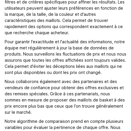
filtres et de critères spécifiques pour affiner les résultats. Les
utilisateurs peuvent ajuster leurs préférences en fonction de
la marque, de la taille, de la couleur et d'autres
caractéristiques des maillots. Cela permet de trouver
rapidement des options qui correspondent exactement à ce
que recherche chaque acheteur.
Pour garantir l'exactitude et l'actualité des informations, notre
équipe met régulièrement à jour la base de données de
produits. Nous surveillons les fluctuations de prix et nous nous
assurons que toutes les offres affichées sont toujours valides.
Cela permet d'éviter les déceptions liées aux maillots qui ne
sont plus disponibles ou dont les prix ont changé.
Nous collaborons également avec des partenaires et des
vendeurs de confiance pour obtenir des offres exclusives et
des remises spéciales. Grâce à ces partenariats, nous
sommes en mesure de proposer des maillots de basket à des
prix encore plus bas que ceux que l'on trouve généralement
sur le marché.
Notre algorithme de comparaison prend en compte plusieurs
variables pour évaluer la pertinence de chaque offre. Nous