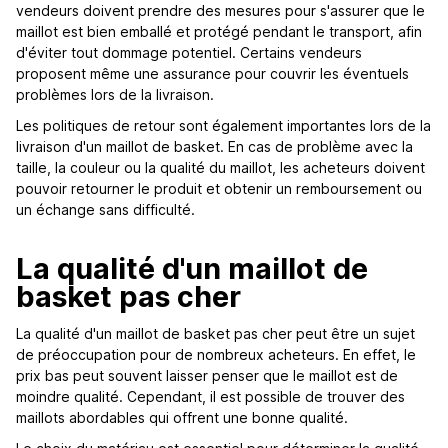
vendeurs doivent prendre des mesures pour s'assurer que le
maillot est bien emballé et protégé pendant le transport, afin
d'éviter tout dommage potentiel. Certains vendeurs
proposent même une assurance pour couvrir les éventuels
problèmes lors de la livraison.
Les politiques de retour sont également importantes lors de la
livraison d'un maillot de basket. En cas de problème avec la
taille, la couleur ou la qualité du maillot, les acheteurs doivent
pouvoir retourner le produit et obtenir un remboursement ou
un échange sans difficulté.
La qualité d'un maillot de
basket pas cher
La qualité d'un maillot de basket pas cher peut être un sujet
de préoccupation pour de nombreux acheteurs. En effet, le
prix bas peut souvent laisser penser que le maillot est de
moindre qualité. Cependant, il est possible de trouver des
maillots abordables qui offrent une bonne qualité.