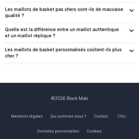
Les maillots de basket pas chers sont-ils de mauvaise
qualité ?
Quelle est la différence entre un maillot authentique
et un maillot réplique ?
Les maillots de basket personnalisés coûtent-ils plus
cher ?
©2026 Black Maki
Mentions légales
Qui sommes nous ?
Contact
CGU
Données personnelles
Cookies