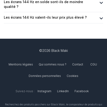
Les écrans 144 Hz en solde sont-ils de moindre
qualité ?
Les écrans 144 Hz valent-ils leur prix plus élevé ?
©2026 Black Maki
Mentions légales
Qui sommes nous ?
Contact
CGU
Données personnelles
Cookies
Suivez-nous :
Instagram
LinkedIn
Facebook
Recherchez des produits pas chers sur
Black Maki
, le comparateur de produits qui