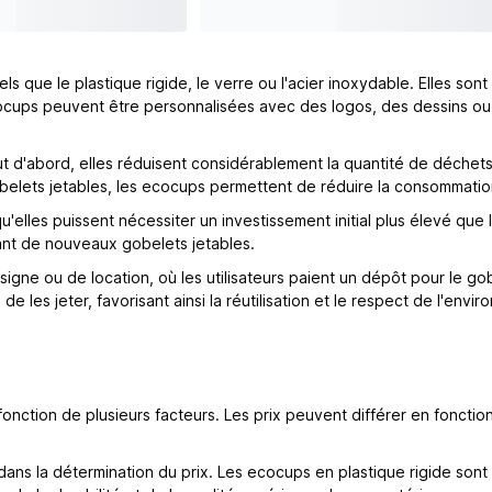
ls que le plastique rigide, le verre ou l'acier inoxydable. Elles so
cocups peuvent être personnalisées avec des logos, des dessins o
 d'abord, elles réduisent considérablement la quantité de déchets 
gobelets jetables, les ecocups permettent de réduire la consommatio
elles puissent nécessiter un investissement initial plus élevé que l
tant de nouveaux gobelets jetables.
ne ou de location, où les utilisateurs paient un dépôt pour le gobe
e les jeter, favorisant ainsi la réutilisation et le respect de l'envi
fonction de plusieurs facteurs. Les prix peuvent différer en fonction
 dans la détermination du prix. Les ecocups en plastique rigide son