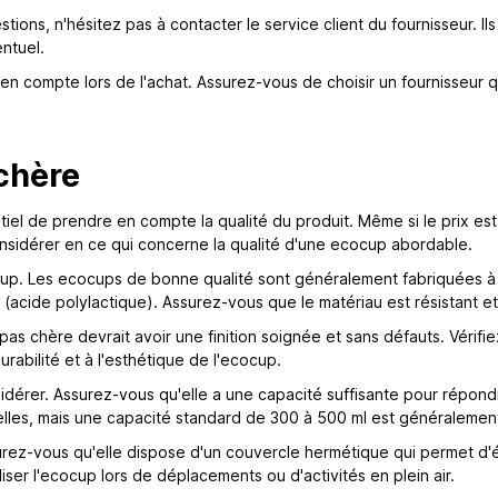
tions, n'hésitez pas à contacter le service client du fournisseur. I
entuel.
en compte lors de l'achat. Assurez-vous de choisir un fournisseur q
chère
l de prendre en compte la qualité du produit. Même si le prix est u
nsidérer en ce qui concerne la qualité d'une ecocup abordable.
cocup. Les ecocups de bonne qualité sont généralement fabriquées à 
cide polylactique). Assurez-vous que le matériau est résistant et s
s chère devrait avoir une finition soignée et sans défauts. Vérifiez 
urabilité et à l'esthétique de l'ecocup.
sidérer. Assurez-vous qu'elle a une capacité suffisante pour répon
nelles, mais une capacité standard de 300 à 500 ml est généralem
urez-vous qu'elle dispose d'un couvercle hermétique qui permet d'év
liser l'ecocup lors de déplacements ou d'activités en plein air.