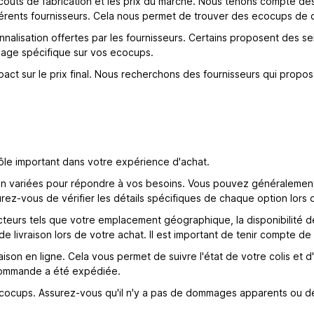
coûts de fabrication et les prix du marché. Nous tenons compte des
fférents fournisseurs. Cela nous permet de trouver des ecocups de 
lisation offertes par les fournisseurs. Certains proposent des ser
ssage spécifique sur vos ecocups.
mpact sur le prix final. Nous recherchons des fournisseurs qui propo
ôle important dans votre expérience d'achat.
on variées pour répondre à vos besoins. Vous pouvez généralement c
ssurez-vous de vérifier les détails spécifiques de chaque option lo
facteurs tels que votre emplacement géographique, la disponibilité 
e livraison lors de votre achat. Il est important de tenir compte de
vraison en ligne. Cela vous permet de suivre l'état de votre colis et d
 commande a été expédiée.
os ecocups. Assurez-vous qu'il n'y a pas de dommages apparents ou 