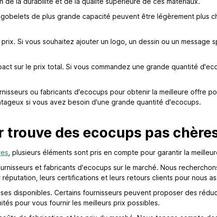
de la durabilité et de la qualité supérieure de ces matériaux.
s gobelets de plus grande capacité peuvent être légèrement plus che
prix. Si vous souhaitez ajouter un logo, un dessin ou un message sp
pact sur le prix total. Si vous commandez une grande quantité d'eco
rnisseurs ou fabricants d'ecocups pour obtenir la meilleure offre po
ntageux si vous avez besoin d'une grande quantité d'ecocups.
trouve des ecocups pas chère
res
, plusieurs éléments sont pris en compte pour garantir la meilleur
urnisseurs et fabricants d'ecocups sur le marché. Nous recherchon
réputation, leurs certifications et leurs retours clients pour nous as
mises disponibles. Certains fournisseurs peuvent proposer des rédu
 pour vous fournir les meilleurs prix possibles.