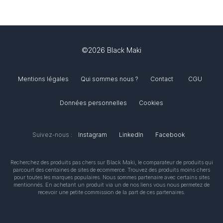
©2026 Black Maki
Mentions légales
Qui sommes nous ?
Contact
CGU
Données personnelles
Cookies
Suivez-nous :
Instagram
LinkedIn
Facebook
Recherchez des produits pas chers sur
Black Maki
, le comparateur de produits qui
parcourt des centaines de sites de ecommerce. Trouvez des produits moins chers
pour toutes les marques populaires. Nous sommes partenaire avec certains sites
mentionnés. En achetant un produit via un de nos liens vous nous permetez de
recevoir une petite commission de la part de ces partenaires.