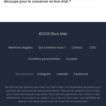
découpe pour le conserver en bon état ?
©2026 Black Maki
Mentions légales
Qui sommes nous ?
Contact
CGU
Données personnelles
Cookies
Suivez-nous :
Instagram
LinkedIn
Facebook
Recherchez des produits pas chers sur
Black Maki
, le comparateur de produits qui
parcourt des centaines de sites de ecommerce. Trouvez des produits moins chers
pour toutes les marques populaires. Nous sommes partenaire avec certains sites
mentionnés. En achetant un produit via un de nos liens vous nous permetez de
recevoir une petite commission de la part de ces partenaires.