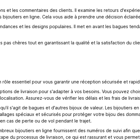
 et les commentaires des clients. Il examine les retours d'expér
des bijoutiers en ligne. Cela vous aide à prendre une décision éclai
endances et les designs populaires. Il met en avant les bagues tend
 chères tout en garantissant la qualité et la satisfaction du clien
 rôle essentiel pour vous garantir une réception sécurisée et rapid
ptions de livraison pour s'adapter à vos besoins. Vous pouvez chois
calisation. Assurez-vous de vérifier les délais et les frais de livrai
squ'il s'agit de bagues et d'autres bijoux de valeur. Les bijoutiers
emballages spéciaux et sécurisés pour protéger votre bijou des domma
en cas de perte ou de vol pendant le trajet.
mbreux bijoutiers en ligne fournissent des numéros de suivi afin que 
ape du processus de livraison, ce qui est rassurant et vous perme