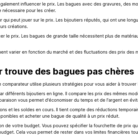
également influencer le prix. Les bagues avec des gravures, des mo
e nécessaire pour les créer.
r qui peut jouer sur le prix. Les bijoutiers réputés, qui ont une lon
urs créations.
er le prix. Les bagues de grande taille nécessitent plus de matériau
ment varier en fonction du marché et des fluctuations des prix des
trouve des bagues pas chères
omparateur utilise plusieurs stratégies pour vous aider à trouver l
r différents bijoutiers en ligne. Il compare les prix des mêmes mo
paraison vous permet d'économiser du temps et de l'argent en évit
ns et les soldes en cours. Il tient compte des réductions temporai
isponibles et acheter une bague de qualité à un prix réduit.
tion de votre budget. Vous pouvez spécifier la fourchette de prix q
udget. Cela vous permet de rester dans vos limites financières to