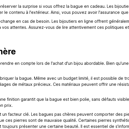
éserver la surprise si vous offrez la bague en cadeau. Les bijoutie
r le contenu à l'extérieur. Ainsi, vous pouvez avoir l'assurance qu
t d'échange en cas de besoin. Les bijoutiers en ligne offrent généra
 vos attentes. Assurez-vous de lire attentivement ces politiques et
hère
rendre en compte lors de l'achat d'un bijou abordable. Bien qu'une 
fabriquer la bague. Même avec un budget limité, il est possible de 
 alliages de métaux précieux. Ces matériaux peuvent offrir une résist
ne finition garantit que la bague est bien polie, sans défauts visib
n prix.
ent un facteur clé. Les bagues pas chères peuvent comporter des pie
e ces pierres sont de mauvaise qualité. Certaines pierres synthétiqu
t toujours présenter une certaine beauté. Il est essentiel de s'inform