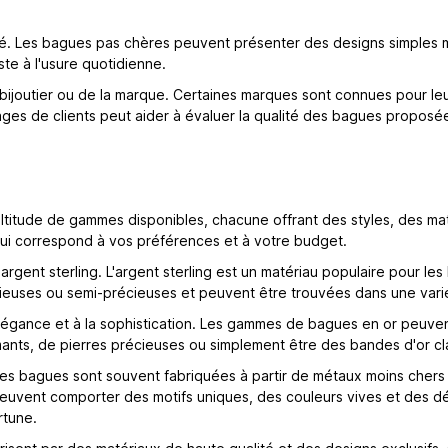
é. Les bagues pas chères peuvent présenter des designs simples mai
ste à l'usure quotidienne.
u bijoutier ou de la marque. Certaines marques sont connues pour l
s de clients peut aider à évaluer la qualité des bagues proposées 
itude de gammes disponibles, chacune offrant des styles, des maté
qui correspond à vos préférences et à votre budget.
gent sterling. L'argent sterling est un matériau populaire pour le
euses ou semi-précieuses et peuvent être trouvées dans une variét
légance et à la sophistication. Les gammes de bagues en or peuvent v
mants, de pierres précieuses ou simplement être des bandes d'or cl
s bagues sont souvent fabriquées à partir de métaux moins chers te
peuvent comporter des motifs uniques, des couleurs vives et des dét
rtune.