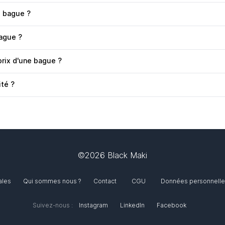
e bague ?
bague ?
prix d'une bague ?
ité ?
©2026 Black Maki
ales
Qui sommes nous ?
Contact
CGU
Données personnell
Suivez-nous :
Instagram
LinkedIn
Facebook